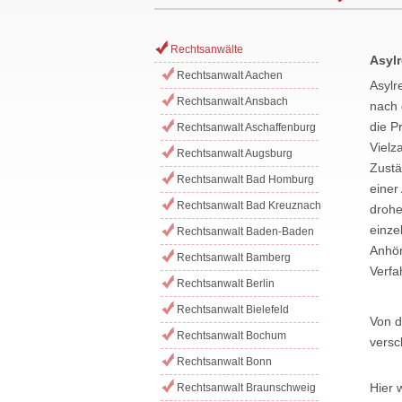
Rechtsanwälte
Asylr
Rechtsanwalt Aachen
Asylr
Rechtsanwalt Ansbach
nach 
die P
Rechtsanwalt Aschaffenburg
Vielz
Rechtsanwalt Augsburg
Zustä
Rechtsanwalt Bad Homburg
einer
Rechtsanwalt Bad Kreuznach
drohe
einze
Rechtsanwalt Baden-Baden
Anhör
Rechtsanwalt Bamberg
Verfa
Rechtsanwalt Berlin
Rechtsanwalt Bielefeld
Von d
Rechtsanwalt Bochum
versc
Rechtsanwalt Bonn
Hier 
Rechtsanwalt Braunschweig