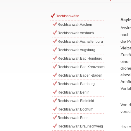
Rechtsanwälte
Asylr
Rechtsanwalt Aachen
Asylr
Rechtsanwalt Ansbach
nach 
die P
Rechtsanwalt Aschaffenburg
Vielz
Rechtsanwalt Augsburg
Zustä
Rechtsanwalt Bad Homburg
einer
Rechtsanwalt Bad Kreuznach
drohe
einze
Rechtsanwalt Baden-Baden
Anhör
Rechtsanwalt Bamberg
Verfa
Rechtsanwalt Berlin
Rechtsanwalt Bielefeld
Von d
Rechtsanwalt Bochum
versc
Rechtsanwalt Bonn
Hier 
Rechtsanwalt Braunschweig