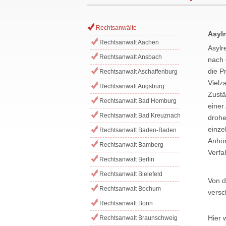
Rechtsanwälte
Asylr
Rechtsanwalt Aachen
Asylr
Rechtsanwalt Ansbach
nach 
die P
Rechtsanwalt Aschaffenburg
Vielz
Rechtsanwalt Augsburg
Zustä
Rechtsanwalt Bad Homburg
einer
Rechtsanwalt Bad Kreuznach
drohe
einze
Rechtsanwalt Baden-Baden
Anhör
Rechtsanwalt Bamberg
Verfa
Rechtsanwalt Berlin
Rechtsanwalt Bielefeld
Von d
Rechtsanwalt Bochum
versc
Rechtsanwalt Bonn
Hier 
Rechtsanwalt Braunschweig