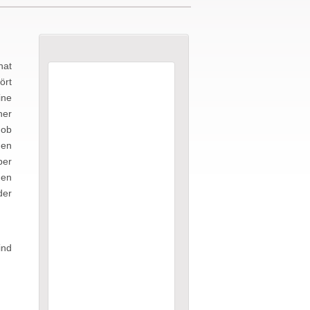
hat
ört
ine
her
 ob
men
ber
nen
der
ind