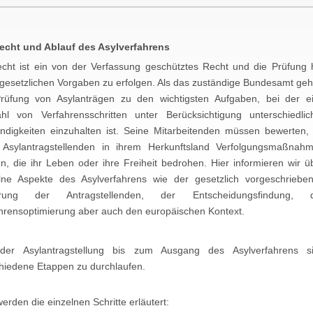
echt und Ablauf des Asylverfahrens
echt ist ein von der Verfassung geschütztes Recht und die Prüfung 
gesetzlichen Vorgaben zu erfolgen. Als das zuständige Bundesamt geh
rüfung von Asylanträgen zu den wichtigsten Aufgaben, bei der e
ahl von Verfahrensschritten unter Berücksichtigung unterschiedlic
ndigkeiten einzuhalten ist. Seine Mitarbeitenden müssen bewerten,
 Asylantragstellenden in ihrem Herkunftsland Verfolgungsmaßnah
n, die ihr Leben oder ihre Freiheit bedrohen. Hier informieren wir ü
lne Aspekte des Asylverfahrens wie der gesetzlich vorgeschriebe
rung der Antragstellenden, der Entscheidungsfindung, 
hrensoptimierung aber auch den europäischen Kontext.
der Asylantragstellung bis zum Ausgang des Asylverfahrens s
hiedene Etappen zu durchlaufen.
werden die einzelnen Schritte erläutert: