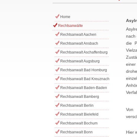
Home
Asylr
Rechtsanwälte
Asylr
Rechtsanwalt Aachen
nach 
die P
Rechtsanwalt Ansbach
Vielz
Rechtsanwalt Aschaffenburg
Zustä
Rechtsanwalt Augsburg
einer
Rechtsanwalt Bad Homburg
drohe
einze
Rechtsanwalt Bad Kreuznach
Anhö
Rechtsanwalt Baden-Baden
Verfa
Rechtsanwalt Bamberg
Rechtsanwalt Berlin
Von 
Rechtsanwalt Bielefeld
versc
Rechtsanwalt Bochum
Hier 
Rechtsanwalt Bonn